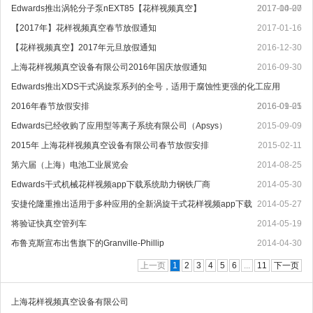
Edwards推出涡轮分子泵nEXT85【花样视频真空】
2017-10-20
2017-04-07
【2017年】花样视频真空春节放假通知
2017-01-16
【花样视频真空】2017年元旦放假通知
2016-12-30
上海花样视频真空设备有限公司2016年国庆放假通知
2016-09-30
Edwards推出XDS干式涡旋泵系列的全号，适用于腐蚀性更强的化工应用
2016年春节放假安排
2016-09-05
2016-01-21
Edwards已经收购了应用型等离子系统有限公司（Apsys）
2015-09-09
2015年 上海花样视频真空设备有限公司春节放假安排
2015-02-11
第六届（上海）电池工业展览会
2014-08-25
Edwards干式机械花样视频app下载系统助力钢铁厂商
2014-05-30
安捷伦隆重推出适用于多种应用的全新涡旋干式花样视频app下载
2014-05-27
将验证快真空管列车
2014-05-19
布鲁克斯宣布出售旗下的Granville-Phillip
2014-04-30
上一页
1
2
3
4
5
6
...
11
下一页
上海花样视频真空设备有限公司