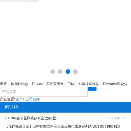
主营：
dwards检漏仪维修
Edwards罗茨泵维修
Edwards螺杆泵维修
Edwards涡轮分子
所在位置:
首页
>
公司新闻
新闻列表
2018年春节花样视频真空放假通知
2018-01-19
【花样视频真空】Edwards面向高真空应用推出新系列无源真空计和控制器