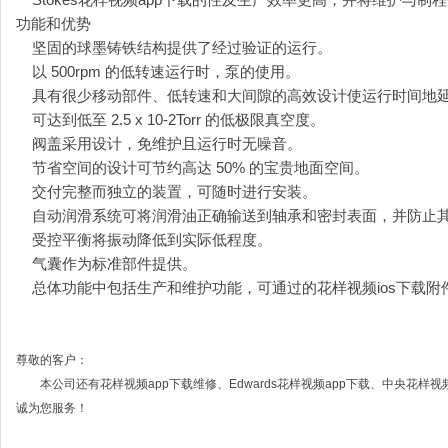
Stokes花样视频app下载
的性及生产效率更高，并将维护与制程
功能和优势
坚固的球墨铸铁结构提供了经过验证的运行。
以 500rpm 的低转速运行时，泵的使用。
具有很少移动部件、低转速和大间隙的高效设计使运行时间地延长
可达到低至 2.5 x 10-2Torr 的低极限真空度。
阀盖采用设计，免维护且运行时无噪音。
节省空间的设计可节约高达 50% 的宝贵地面空间。
交付完整而独立的装置，可随时进行安装。
自动润滑系统可将润滑油正确输送到轴承和密封表面，并防止其回流
受控平衡将振动降低到实际低程度。
气囊作为标准部件提供。
总体功能中包括生产和维护功能，可通过的
花样视频ios下载
附
尊敬的客户：
本公司还有
花样视频app下载维修
、
Edwards花样视频app下载
、
中央花样视频
诚为您服务！