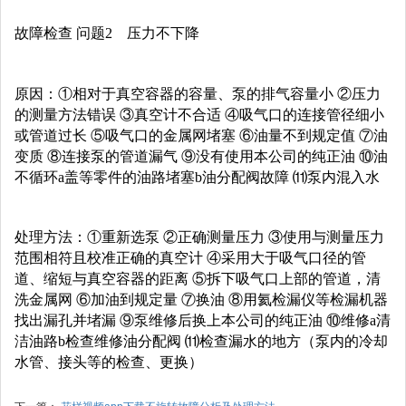
故障检查 问题
2 压力不下降
原因：①相对于真空容器的容量、泵的排气容量小 ②压力
的测量方法错误 ③真空计不合适 ④吸气口的连接管径细小
或管道过长 ⑤吸气口的金属网堵塞 ⑥油量不到规定值 ⑦油
变质 ⑧连接泵的管道漏气 ⑨没有使用本公司的纯正油 ⑩油
不循环a盖等零件的油路堵塞b油分配阀故障 ⑾泵内混入水
处理方法：①重新选泵 ②正确测量压力 ③使用与测量压力
范围相符且校准正确的真空计 ④采用大于吸气口径的管
道、缩短与真空容器的距离 ⑤拆下吸气口上部的管道，清
洗金属网 ⑥加油到规定量 ⑦换油 ⑧用氦检漏仪等检漏机器
找出漏孔并堵漏 ⑨泵维修后换上本公司的纯正油 ⑩维修a清
洁油路b检查维修油分配阀 ⑾检查漏水的地方（泵内的冷却
水管、接头等的检查、更换）