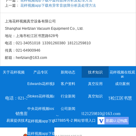
下一篇：
花样视频app下载不旋转故障分析及处理方法
上一篇：
花样视频app下载有异常音故障分析及处理方法
上海花样视频真空设备有限公司
Shanghai Hertzian Vacuum Equipment Co., Ltd.
地址：上海市松江区书慧路628号
电话：021-34051018 13391260380 18121259810
传真：021-64900946
邮箱：hertzian@163.com
关于花样视频
产品专区
新闻动态
技术知识
花样视频在线观
看
Edwards花样视频app下载
客户资料
真空应用
成功案例
上海花样视频真空设备有限公司
Stokes花样视频app下载
行业新闻
真空知识
电话：021-34051018 传真：021-64900946 地址：
上海市松江区书慧
路628号
中央花样视频ios下载
公司新闻
销售部：13391260380@163.com 18121259810@163.com
易展提供技术支持
沪ICP备38827885号-2
网站管理入口
花样视频app下载维修保养
花样视频app下载配件及维修包