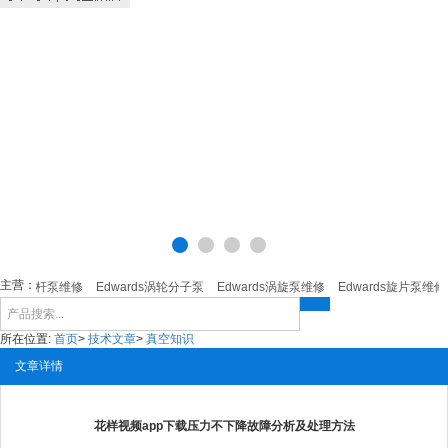
主营：
ards螺杆泵维修
Edwards涡轮分子泵
Edwards涡旋泵维修
Edwards旋片泵维修
所在位置:
首页
>
技术文章
>
真空知识
文章详情
花样视频app下载压力不下降故障分析及处理方法