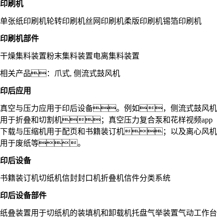
印刷机
单张纸印刷机
轮转印刷机
丝网印刷机
柔版印刷机
锡箔印刷机
印刷机部件
干燥集料装置
粉末集料装置
电离集料装置
相关产品：
爪式
,
侧流式鼓风机
印后
应用
真空与压力应用于印后设备。例如，侧流式鼓风机
用于折叠和切割机；真空压力复合泵和花样视频app
下载与压缩机用于配页和书籍装订机；以及离心风机
用于废纸等。
印后设备
书籍装订机
切纸机
信封封口机
折叠机
信件分类系统
印后设备部件
纸叠装置
用于切纸机的装填机和卸载机
托盘气举装置
气动工作台