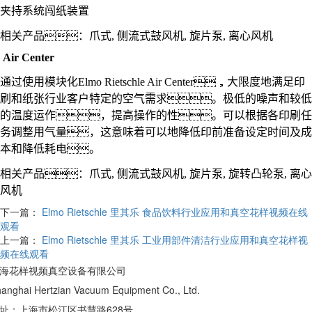
夹持系统
闯纸装置
相关产品：
爪式
,
侧流式鼓风机
,
旋片泵
,
离心风机
Air Center
通过使用模块化
Elmo Rietschle Air Center
，大限度地满足印
刷和纸张行业客户特定的空气需求。极低的噪声和较低
的温度运作，提高操作的性。可以根据各印刷任
务调整用气量，这意味着可以地降低印前准备设定时间及成
本和降低耗电。
相关产品：
爪式
,
侧流式鼓风机
,
旋片泵
,
旋转凸轮泵
,
离心
风机
下一篇：
Elmo Rietschle 里其乐 食品饮料行业应用和真空花样视频在线
观看
上一篇：
Elmo Rietschle 里其乐 工业用部件清洁行业应用和真空花样视
频在线观看
海花样视频真空设备有限公司
anghai Hertzian Vacuum Equipment Co., Ltd.
址：上海市松江区书慧路628号