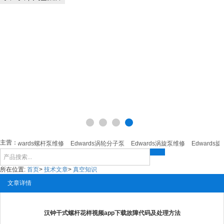
主营：
Edwards螺杆泵维修
Edwards涡轮分子泵
Edwards涡旋泵维修
Edwards旋
所在位置:
首页
>
技术文章
>
真空知识
文章详情
汉钟干式螺杆花样视频app下载故障代码及处理方法