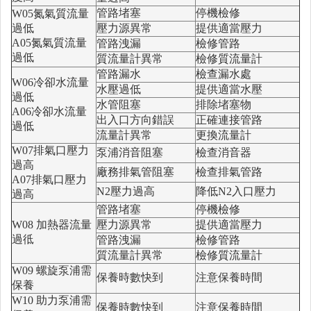
管路堵塞
停機檢修
W05氮氣質流量
過低
壓力源異常
提供適當壓力
A05氮氣質流量
管路洩漏
檢修管路
過低
質流量計異常
檢修質流量計
管路漏水
檢查漏水處
W06冷卻水流量
水壓過低
提供適當水壓
過低
水管阻塞
排除堵塞物
A06冷卻水流量
出入口方向錯誤
正確連接管路
過低
流量計異常
更換流量計
W07排氣口壓力
泵浦消音阻塞
檢查消音器
過高
廠務排氣管阻塞
檢查排氣管路
A07排氣口壓力
N2壓力過高
降低N2入口壓力
過高
管路堵塞
停機檢修
W08 加熱器流量
壓力源異常
提供適當壓力
過彽
管路洩漏
檢修管路
質流量計異常
檢修質流量計
W09 螺旋泵浦需
保養時數快到
注意保養時間
保養
W10 助力泵浦需
保養時數快到
注意保養時間