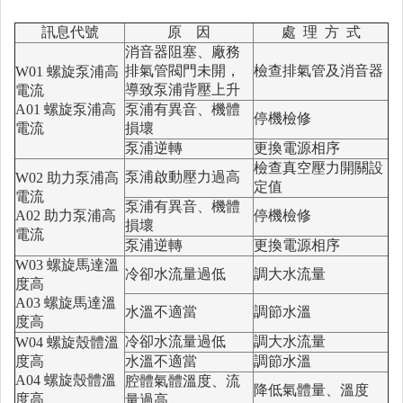
訊息代號
原 因
處 理 方 式
消音器阻塞、廠務
排氣管閥門未開，
檢查排氣管及消音器
W01 螺旋泵浦高
導致泵浦背壓上升
電流
A01 螺旋泵浦高
泵浦有異音、機體
停機檢修
電流
損壞
泵浦逆轉
更換電源相序
檢查真空壓力開關設
泵浦啟動壓力過高
W02 助力泵浦高
定值
電流
泵浦有異音、機體
A02 助力泵浦高
停機檢修
損壞
電流
泵浦逆轉
更換電源相序
W03 螺旋馬達溫
冷卻水流量過低
調大水流量
度高
A03 螺旋馬達溫
水溫不適當
調節水溫
度高
冷卻水流量過低
調大水流量
W04 螺旋殼體溫
度高
水溫不適當
調節水溫
A04 螺旋殼體溫
腔體氣體溫度、流
降低氣體量、溫度
度高
量過高