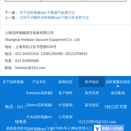
下一篇：
关于花样视频app下载漏气检测方法
上一篇：
汉钟干式螺杆花样视频app下载日常保养方法
上海花样视频真空设备有限公司
Shanghai Hertzian Vacuum Equipment Co., Ltd.
地址：上海市松江区书慧路628号
电话：021-34051018 13391260380 18121259810
传真：021-64900946
邮箱：hertzian@163.com
关于花样视频
产品专区
新闻动态
技术知识
花样视频在线观
看
Edwards花样视频app下载
客户资料
真空应用
成功案例
上海花样视频真空设备有限公司
Stokes花样视频app下载
行业新闻
真空知识
电话：021-34051018 传真：021-64900946 地址：
上海市松江区书慧
路628号
中央花样视频ios下载
公司新闻
销售部：13391260380@163.com 18121259810@163.com
易展提供技术支持
沪ICP备38827885号-2
网站管理入口
花样视频app下载维修保养