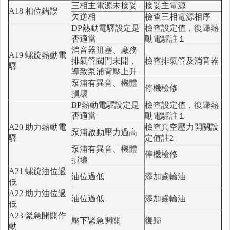
三相主電源未接妥
接妥主電源
A18 相位錯誤
欠逆相
檢查三相電源相序
DP熱動電驛設定是
檢查設定值，復歸熱
否適當
動電驛註１
消音器阻塞、廠務
A19 螺旋熱動電
排氣管閥門未開，
檢查排氣管及消音器
驛
導致泵浦背壓上升
泵浦有異音、機體
停機檢修
損壞
BP熱動電驛設定是
檢查設定值，復歸熱
否適當
動電驛註１
A20 助力熱動電
檢查真空壓力開關設
泵浦啟動壓力過高
驛
定值註2
泵浦有異音、機體
停機檢修
損壞
A21 螺旋油位過
油位過低
添加齒輪油
低
A22 助力油位過
油位過低
添加齒輪油
低
A23 緊急開關作
壓下緊急開關
復歸
動