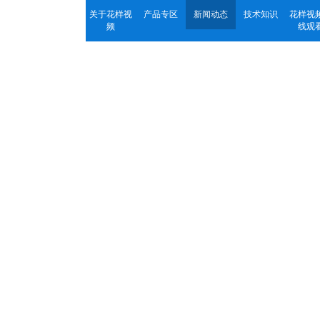
关于花样视
产品专区
新闻动态
技术知识
花样视
频
线观