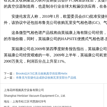
在瓦里安收购案进入联邦贸易委员会(FTC)调查阶段后，安捷伦科技
的真空仪器制造商，也是制冷行业全球大检漏仪供应商，在
安捷伦发言人称，2010年1月，欧盟委员会(EC)
外，该协议中还包括布鲁克公司收购瓦里安气相色谱(GC)、气
这条
微型气相色谱
产品线将由英福康上海有限公司经营，并
的市场份额，同时，英福康公司的HAPSITE便携式气相色
英福康公司在2009年第四季度财务报告指出，英福康公司2009年全
英福康公司经营艰难的一年。2009年上半年，英福康公司耗资4
2000万美元，利润百分点上升至11%。
下一篇：
Brooks以4.5亿美元收购真空供应商Helix
上一篇：
布鲁克与安捷伦达成协议收购瓦里安部分产品线
上海花样视频真空设备有限公司
Shanghai Hertzian Vacuum Equipment Co., Ltd.
地址：上海市松江区书慧路628号