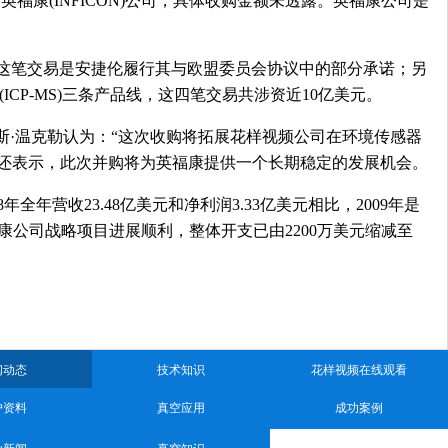
康(INFICON)公司，具体收购金额未透露。英福康公司是
， 因此这笔交易是安捷伦履行其与欧盟委员会协议中的部分承诺；另
CP-MS)三条产品线，这四笔交易共涉资近10亿美元。
卡斯·温克勒认为：“这次收购将拓展花样视频公司在环境传感器
温克勒还表示，此次并购将为英福康提供一个长期稳定的发展机会。
8年全年营收23.48亿美元和净利润3.33亿美元相比，2009年是
，英福康公司战略项目进展顺利，整体开支已由2200万美元缩减至
闻动态
技术知识
花样视频在线观看
户资料
真空应用
成功案例