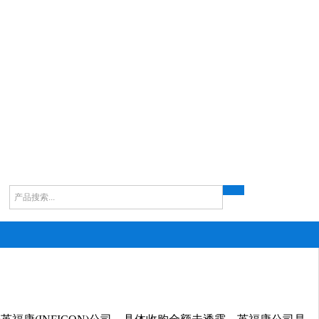
ds分子泵维修
Edwards检漏仪维修
Edwards罗茨泵维修
Edwards螺杆泵维修
E