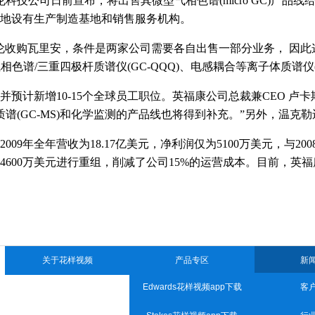
公司日前宣布，将出售其微型气相色谱(micro GC)产品线给英福
各地设有生产制造基地和销售服务机构。
批准安捷伦收购瓦里安，条件是两家公司需要各自出售一部分业务
相色谱/三重四极杆质谱仪(GC-QQQ)、电感耦合等离子体质谱仪(I
预计新增10-15个全球员工职位。英福康公司总裁兼CEO 卢
谱-质谱(GC-MS)和化学监测的产品线也将得到补充。”另外，
年营收为18.17亿美元，净利润仅为5100万美元，与200
600万美元进行重组，削减了公司15%的运营成本。目前
关于花样视频
产品专区
新
Edwards花样视频app下载
客