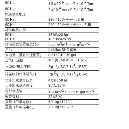
-4
-4
50 Hz
1.5 x 10
mbar/1 x 10
Torr
-4
-4
60 Hz
2 x 10
mbar/1.5 x 10
Torr
电源供给电压
50 Hz
380-415V
，
3
相
60 Hz
440-460V
，
3
相
标准电机功率
50 Hz
15 kW/20 hp
60 Hz
18.5 kW/25 hp
3
-1
3
-1
标准前级装置速度要求
2600 m
h
/1530 ft
min
用油
mobiles SHC 629
大油量（垂直气流配置）
8.3 l / 2.18 US gal
进气口
/
连接
10
” 类
150 ASME B16.5
1
1
入口
/
冷却水连接
Rp
/
ISO 7-1 (
/
BSP)
2
2
3
3
端盖吹扫气体进气口
Rp
/
ISO 7-1 (
/
BSP)
8
8
大冷却水供给压力
4 bar / 58 psi
大冷却水供给温度
35
°
C/95
°
F
-1
-1
冷却水流速
15 l min
/ 3.96 US gal min
噪音级别
82 dB(A)
重量（不带电机）
580 kg / 1279 lb
重量（带标准电机）
720 kg / 1587 lb