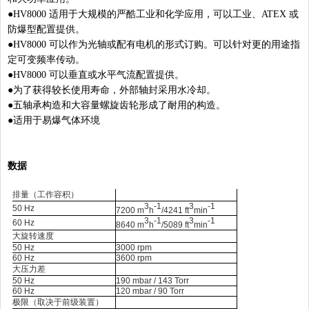
●
HV8000 适用于大规模的严酷工业和化学应用，可以工业、ATEX 或
防爆型配置提供。
●
HV8000 可以作为光轴或配有电机的形式订购。可以针对更的用途指
定可变频率传动。
●
HV8000 可以垂直或水平气流配置提供。
●
为了获得较长使用寿命，外部轴封采用水冷却。
●
五轴承构造和大容量螺旋齿轮形成了耐用的构造。
●
适用于易爆气体环境
数据
排量（工作容积）
3
-1
3
-1
50 Hz
7200 m
h
/4241 ft
min
3
-1
3
-1
60 Hz
8640 m
h
/5089 ft
min
大旋转速度
50 Hz
3000 rpm
60 Hz
3600 rpm
大压力差
50 Hz
190 mbar / 143 Torr
60 Hz
120 mbar / 90 Torr
极限（取决于前级装置）