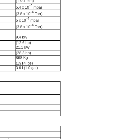
(1781 cfm)
-4
5.4 x 10
mbar
-4
(3.8 x 10
Torr)
-4
5 x 10
mbar
-4
(3.8 x 10
Torr)
9.4 kW
(12.6 hp)
21.1 kW
(28.3 hp)
868 Kg
(1914 lbs)
3.6 l (1.0 gal)
)