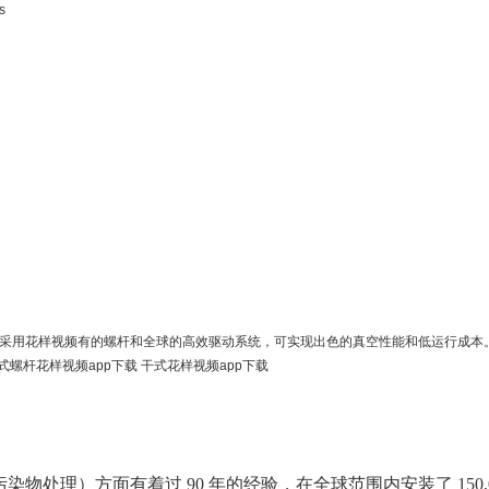
s
列采用花样视频有的螺杆和全球的高效驱动系统，可实现出色的真空性能和低运行成本。 GXS 具备
泵 干式螺杆花样视频app下载 干式花样视频app下载
物处理）方面有着过 90 年的经验，在全球范围内安装了 150,000