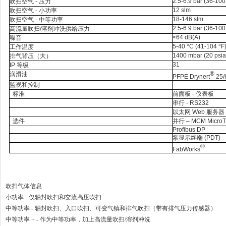
2.5-6.9 bar (36-100
吹扫空气
-
压力
12 slm
吹扫空气
-
小功率
18-146 slm
吹扫空气
-
中等功率
2.5-6.9 bar (36-100
高流量吹扫
/
溶剂冲洗供给压力
<64 dB(A)
噪音
5-40
°
C (41-104
°
F
工作温度
1400 mbar (20 psia
排气背压（大）
31
IP
等级
®
润滑油
PFPE Drynert
25/
监视和控制
标准
前面板
-
仪表板
串行
- RS232
以太网
Web
服务器
选件
并行 –
MCM MicroT
Profibus DP
泵显示终端
(PDT)
®
FabWorks
吹扫气体信息
小功率 - 仅轴封吹扫和交流高压吹扫
中等功率 - 轴封吹扫、入口吹扫、可变气镇和排气吹扫（带有排气压力传感器）
中等功率 + - 作为中等功率，加上高流量吹扫/溶剂冲洗