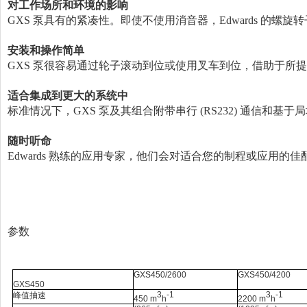
对工作场所和环境的影响
GXS 泵具有的紧凑性。即使不使用消音器，Edwards 的螺旋转
安装和操作简单
GXS 泵很容易通过轮子滚动到位或使用叉车到位，借助于所提供
适合集成到更大的系统中
标准情况下，GXS 泵及其组合附带串行 (RS232) 通信和基于局
随时听命
Edwards 熟练的应用专家，他们会对适合您的制程或应用的佳配置
参数
GXS450/2600
GXS450/4200
GXS450
3
-1
3
-1
峰值抽速
450 m
h
2200 m
h