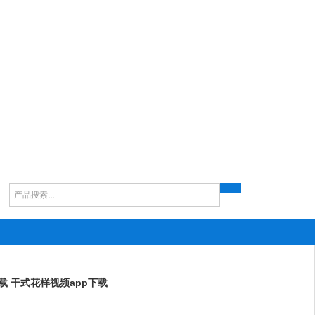
ards磁悬浮分子泵
Edwards低温泵维修
Edwards分子泵维修
Edwards检漏仪维
p下载 干式花样视频app下载