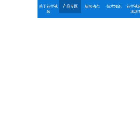
关于花样视
产品专区
新闻动态
技术知识
花样视
频
线观