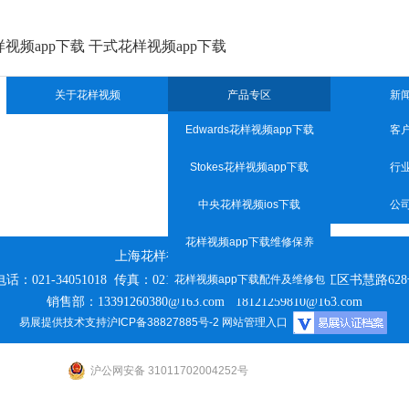
花样视频app下载 干式花样视频app下载
关于花样视频
产品专区
新
Edwards花样视频app下载
客
Stokes花样视频app下载
行
中央花样视频ios下载
公
花样视频app下载维修保养
上海花样视频真空设备有限公司
话：021-34051018 传真：021-64900946 地址：
花样视频app下载配件及维修包
上海市松江区书慧路628
销售部：13391260380@163.com 18121259810@163.com
易展提供技术支持
沪ICP备38827885号-2
网站管理入口
沪公网安备 31011702004252号