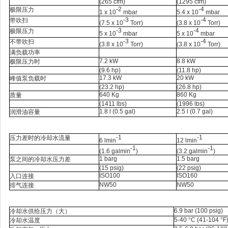
(265 cfm)
(1295 cfm)
-2
-4
极限压力
1 x 10
mbar
5.4 x 10
mbar
-3
-4
带吹扫
(7.5 x 10
Torr)
(3.8 x 10
Torr)
-3
-4
极限压力
5 x 10
mbar
5 x 10
mbar
-3
-4
不带吹扫
(3.8 x 10
Torr)
(3.8 x 10
Torr)
满负载功率
7.2 kW
8.8 kW
极限压力时
(9.6 hp)
(11.8 hp)
17.3 kW
20 kW
峰值泵负载时
(23.2 hp)
(26.8 hp)
640 Kg
860 Kg
质量
(1411 lbs)
(1996 lbs)
1.8 l (0.5 gal)
2.5 l (0.7 gal)
润滑油容量
-1
-1
压力差时的冷却水流量
6 lmin
12 lmin
-1
-1
(1.6 galmin
)
(3.2 galmin
)
1 barg
1.5 barg
泵之间的冷却水压力差
(15 psig)
(22 psig)
ISO100
ISO160
入口连接
NW50
NW50
排气连接
6.9 bar (100 psig)
冷却水供给压力（大）
5-40
°
C (41-104
°
F
冷却水温度