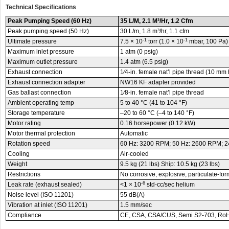
Technical Specifications
Peak Pumping Speed (60 Hz)
35 L/M, 2.1 M³/Hr, 1.2 Cfm
Peak pumping speed (50 Hz)
30 L/m, 1.8 m³/hr, 1.1 cfm
-1
-1
Ultimate pressure
7.5 × 10
torr (1.0 × 10
mbar, 100 Pa)
Maximum inlet pressure
1 atm (0 psig)
Maximum outlet pressure
1.4 atm (6.5 psig)
Exhaust connection
1⁄4-in. female nat’l pipe thread (10 mm
Exhaust connection adapter
NW16 KF adapter provided
Gas ballast connection
1⁄8-in. female nat’l pipe thread
Ambient operating temp
5 to 40 °C (41 to 104 °F)
Storage temperature
–20 to 60 °C (–4 to 140 °F)
Motor rating
0.16 horsepower (0.12 kW)
Motor thermal protection
Automatic
Rotation speed
60 Hz: 3200 RPM; 50 Hz: 2600 RPM; 24
Cooling
Air-cooled
Weight
9.5 kg (21 lbs) Ship: 10.5 kg (23 lbs)
Restrictions
No corrosive, explosive, particulate-fo
-6
Leak rate (exhaust sealed)
<1 × 10
std-cc/sec helium
Noise level (ISO 11201)
55 dB(A)
Vibration at inlet (ISO 11201)
1.5 mm/sec
Compliance
CE, CSA, CSA/CUS, Semi S2-703, Ro