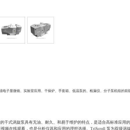
微镜、实验室应用、干燥炉、手套箱、低温泵的、检漏仪、分子泵机组的前级泵
涡旋泵具有无油、耐久、和易于维护的特点，是适合高标准应用的理
真空花样视频在线观看，也是分析仪器和应用的理想选择。TriScroll 泵为双级