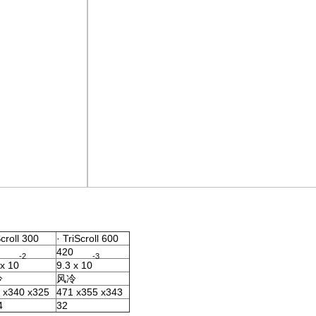
Scroll 300
· TriScroll 600
420
-2
-3
 x 10
9.3 x 10
冷
风冷
 x340 x325
471 x355 x343
4
32