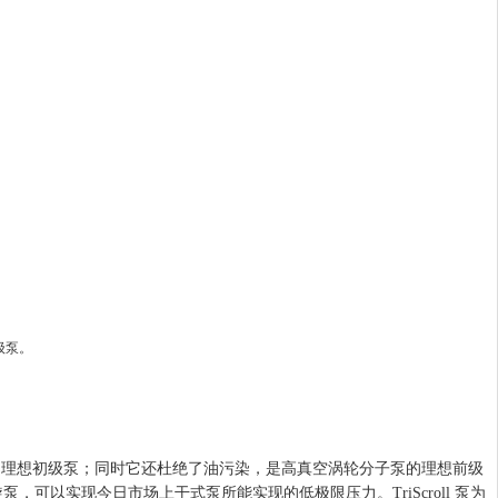
。
想初级泵；同时它还杜绝了油污染，是高真空涡轮分子泵的理想前级
涡旋泵，可以实现今日市场上干式泵所能实现的低极限压力。TriScroll 泵为