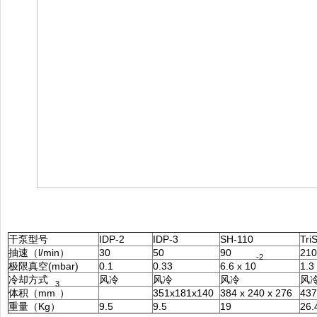
干泵型号
IDP-2
IDP-3
SH-110
Tri
抽速（l/min）
30
50
90
210
-2
极限真空(mbar)
0.1
0.33
6.6 x 10
1.3
冷却方式
风冷
风冷
风冷
风
3
体积（mm
）
351x181x140
384 x 240 x 276
437
重量（Kg）
9.5
9.5
19
26.