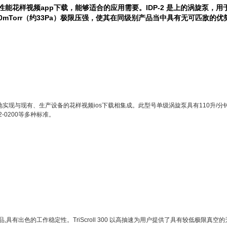
视频app下载，能够适合的应用需要。IDP-2 是上的涡旋泵
以及 250mTorr（约33Pa）极限压强，使其在同级别产品当中具有无可匹敌的优势
现与现有、生产设备的花样视频ios下载相集成。此型号单级涡旋泵具有110升/分钟的抽速
200等多种标准。
色的工作稳定性。TriScroll 300 以高抽速为用户提供了具有较低极限真空的无油