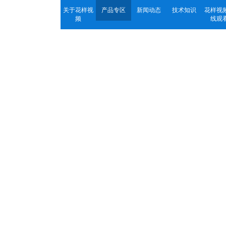
关于花样视
产品专区
新闻动态
技术知识
花样视
频
线观