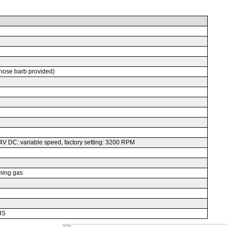
 hose barb provided)
V DC: variable speed, factory setting: 3200 RPM
rming gas
HS