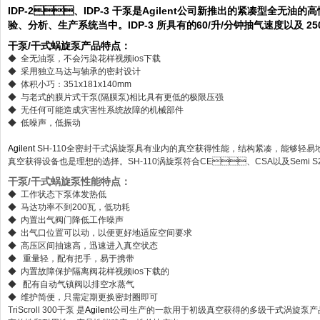
IDP-2、IDP-3 干泵是
Agilent
公司新推出的紧凑型全无油的高性能花样
验、分析、生产系统当中。IDP-3 所具有的60/升/分钟抽气速度
干泵/干式蜗旋泵产品特点：
◆ 全无油泵，不会污染
花样视频ios下载
◆ 采用独立马达与轴承的密封设计
◆ 体积小巧：351x181x140mm
◆ 与老式的膜片式干泵(隔膜泵)相比具有更低的极限压强
◆ 无任何可能造成灾害性系统故障的机械部件
◆ 低噪声，低振动
Agilent
SH-110全密封干式涡旋泵具有业内的真空获得性能，结构紧凑，能够轻易地实
真空获得设备也是理想的选择。SH-110涡旋泵符合CE、CSA以及Semi S2-0
干泵/干式蜗旋泵性能特点：
◆ 工作状态下泵体发热低
◆ 马达功率不到200瓦，低功耗
◆ 内置出气阀门降低工作噪声
◆ 出气口位置可以动，以便更好地适应空间要求
◆ 高压区间抽速高，迅速进入真空状态
◆ 重量轻，配有把手，易于携带
◆ 内置故障保护隔离阀花样视频ios下载的
◆ 配有自动气镇阀以排空水蒸气
◆ 维护简便，只需定期更换密封圈即可
TriScroll 300干泵 是
Agilent
公司生产的一款用于初级真空获得的多级干式涡旋泵产品,具有出