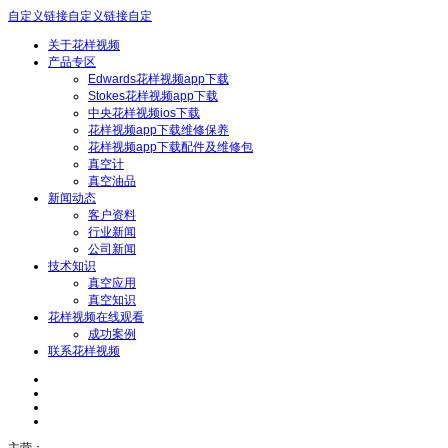
自定义链接自定义链接自定
关于花样视频
产品专区
Edwards花样视频app下载
Stokes花样视频app下载
中央花样视频ios下载
花样视频app下载维修保养
花样视频app下载配件及维修包
真空计
真空油品
新闻动态
客户资料
行业新闻
公司新闻
技术知识
真空应用
真空知识
花样视频在线观看
成功案例
联系花样视频