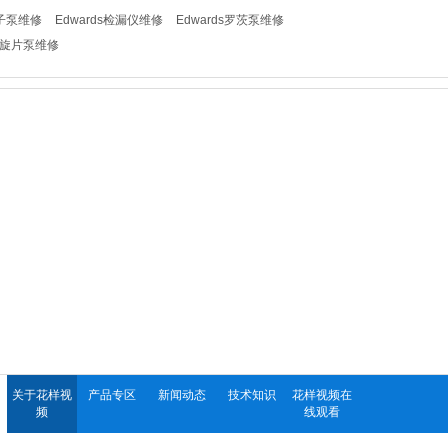
分子泵维修
Edwards检漏仪维修
Edwards罗茨泵维修
ds旋片泵维修
关于花样视
产品专区
新闻动态
技术知识
花样视频在
频
线观看