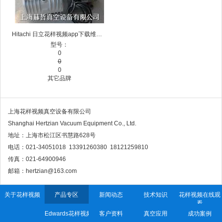
Hitachi 日立花样视频app下载维修 VR16L-K
型号：
0
0
0
其它品牌
上海花样视频真空设备有限公司
Shanghai Hertzian Vacuum Equipment Co., Ltd.
地址：上海市松江区书慧路628号
电话：021-34051018 13391260380 18121259810
传真：021-64900946
邮箱：hertzian@163.com
关于花样视频
产品专区
新闻动态
技术知识
花样视频在线观
看
Edwards花样视频app下载
客户资料
真空应用
成功案例